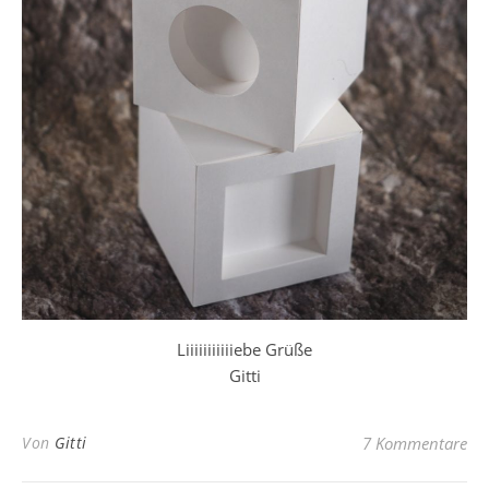
Liiiiiiiiiiiebe Grüße
Gitti
Von
Gitti
7 Kommentare