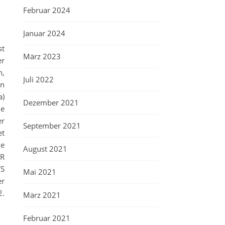
Februar 2024
Januar 2024
st
März 2023
er
n,
Juli 2022
en
a)
Dezember 2021
he
er
September 2021
et
ne
August 2021
ER
TS
Mai 2021
er
2.
März 2021
Februar 2021