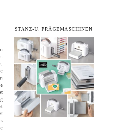
STANZ-U. PRÄGEMASCHINEN
en
n.
n,
ne
en
e
et
ng
et
€
is
ne