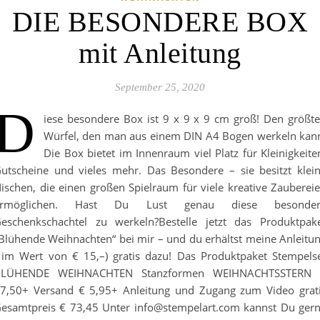
DIE BESONDERE BOX
mit Anleitung
September 25, 2020
D
iese besondere Box ist 9 x 9 x 9 cm groß! Den größt
Würfel, den man aus einem DIN A4 Bogen werkeln kan
Die Box bietet im Innenraum viel Platz für Kleinigkeite
utscheine und vieles mehr. Das Besondere – sie besitzt klei
ischen, die einen großen Spielraum für viele kreative Zauberei
ermöglichen. Hast Du Lust genau diese besonder
eschenkschachtel zu werkeln?Bestelle jetzt das Produktpak
Blühende Weihnachten“ bei mir – und du erhältst meine Anleitu
 im Wert von € 15,–) gratis dazu! Das Produktpaket Stempels
BLÜHENDE WEIHNACHTEN Stanzformen WEIHNACHTSSTERN 
7,50+ Versand € 5,95+ Anleitung und Zugang zum Video grat
esamtpreis € 73,45 Unter info@stempelart.com kannst Du ger