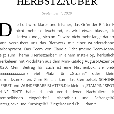
HERBSTZAUBER
September 4, 2020
D
ie Luft wird klarer und frischer, das Grün der Blätter i
nicht mehr so leuchtend, es wird etwas blasser, d
Herbst kündigt sich an. Es wird nicht mehr lange dauer
ann verzaubert uns das Blattwerk mit einer wunderschön
arbenpracht. Das Team von Claudia Ficht (meine Team-Mam
eigt zum Thema „Herbstzauber“ in einem Insta-Hop, herbstlic
erkeleien mit Produkten aus dem Mini-Katalog August-Dezemb
020. Mein Beitrag für Euch ist eine Nischenbox. Sie biet
aaaaaaaaaaaanz viel Platz für „Guzzies“ oder klei
ufmerksamkeiten. Zum Einsatz kam das Stempelset: SCHÖN
ERBST und WUNDERBARE BLÄTTER.Die kleinen „STAMPIN`SPO
HNE TINTE habe ich mit verschiedenen Nachfüllern d
tempelkissen eingefärbt:1. Abendblau und Safrangelb
sterglocke und Kürbisgelb3. Ziegelrot und Chili…damit…